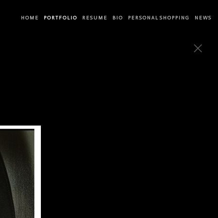
H O M E
P O R T F O L I O
R E S U M E
B I O
P E R S O N A L S H O P P I N G
N E W S